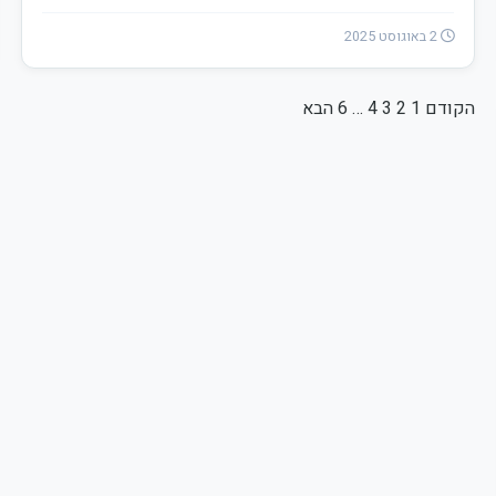
2 באוגוסט 2025
הקודם
1
Posts
2
3
4
…
6
הבא
pagination