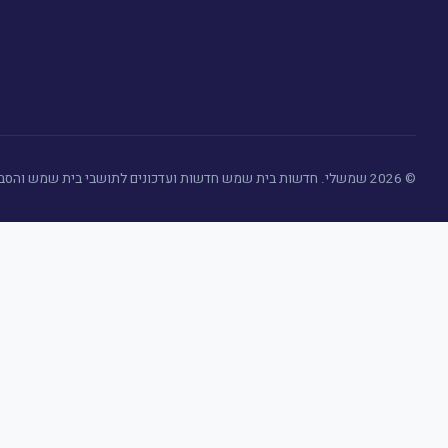
© 2026 שמשלי. חדשות בית שמש חדשות ועדכונים לתושבי בית שמש והסביבה (betshemesh-news.co.il) - כל הזכויות שמורות.